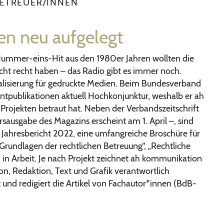
ETREUER/INNEN
en neu aufgelegt
m Nummer-eins-Hit aus den 1980er Jahren wollten die
nicht recht haben – das Radio gibt es immer noch.
italisierung für gedruckte Medien. Beim Bundesverband
ntpublikationen aktuell Hochkonjunktur, weshalb er ah
rojekten betraut hat. Neben der Verbandszeitschrift
rsausgabe des Magazins erscheint am 1. April –, sind
 Jahresbericht 2022, eine umfangreiche Broschüre für
„Grundlagen der rechtlichen Betreuung“, „Rechtliche
) in Arbeit. Je nach Projekt zeichnet ah kommunikation
, Redaktion, Text und Grafik verantwortlich
t und redigiert die Artikel von Fachautor*innen (BdB-